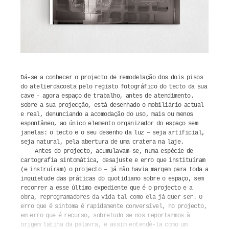
Dá-se a conhecer o projecto de remodelação dos dois pisos
do atelierdacosta pelo registo fotográfico do tecto da sua
cave - agora espaço de trabalho, antes de atendimento.
Sobre a sua projecção, está desenhado o mobiliário actual
e real, denunciando a acomodação do uso, mais ou menos
espontâneo, ao único elemento organizador do espaço sem
janelas: o tecto e o seu desenho da luz – seja artificial,
seja natural, pela abertura de uma cratera na laje.
Antes do projecto, acumulavam-se, numa espécie de
cartografia sintomática, desajuste e erro que instituíram
(e instruíram) o projecto – já não havia margem para toda a
inquietude das práticas do quotidiano sobre o espaço, sem
recorrer a esse último expediente que é o projecto e a
obra, reprogramadores da vida tal como ela já quer ser. O
erro que é sintoma é rapidamente conversível, no projecto,
em erro que é recurso, sobretudo se nos reportarmos à
origem latina da palavra, e assim entendê-la como um