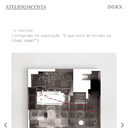
"A CRATERA"
(integrado na exposição "O que está de errado na
(tua) casa?")